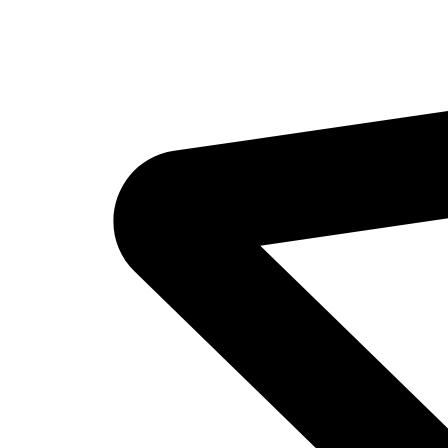
Семейные пары
Об агентстве
Цены
Соискателям
Анкета соискателя
Блог
Контакты
+7 (846) 244‑42‑93
+7 (927) 688‑42‑93