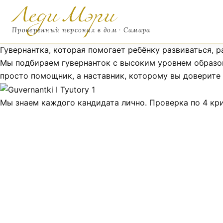
Перейти
Леди Мэри
к
Проверенный персонал в дом · Самара
содержимому
Гувернантка, которая помогает ребёнку развиваться, 
Персонал
Мы подбираем гувернанток с высоким уровнем образова
просто помощник, а наставник, которому вы доверите
Няни
Мы знаем каждого кандидата лично. Проверка по 4 кр
Домработницы
Гувернантки
Сиделки
Водители
Садовники